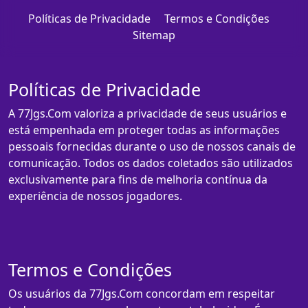
Políticas de Privacidade
Termos e Condições
Sitemap
Políticas de Privacidade
A 77Jgs.Com valoriza a privacidade de seus usuários e
está empenhada em proteger todas as informações
pessoais fornecidas durante o uso de nossos canais de
comunicação. Todos os dados coletados são utilizados
exclusivamente para fins de melhoria contínua da
experiência de nossos jogadores.
Termos e Condições
Os usuários da 77Jgs.Com concordam em respeitar