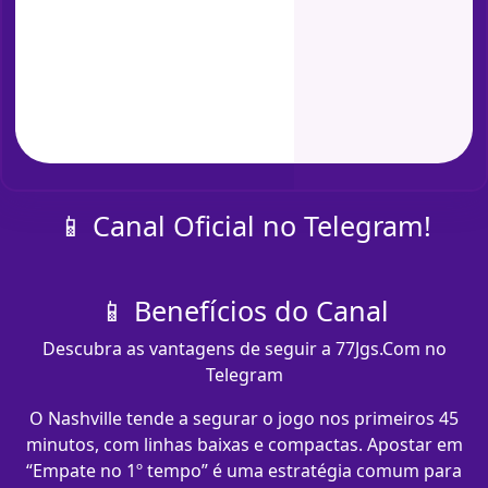
📱 Canal Oficial no Telegram!
📱 Benefícios do Canal
Descubra as vantagens de seguir a 77Jgs.Com no
Telegram
O Nashville tende a segurar o jogo nos primeiros 45
minutos, com linhas baixas e compactas. Apostar em
“Empate no 1º tempo” é uma estratégia comum para