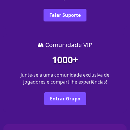
Falar Suporte
👥 Comunidade VIP
1000+
Junte-se a uma comunidade exclusiva de
jogadores e compartilhe experiências!
Entrar Grupo