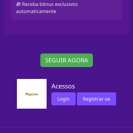
🎁 Receba bônus exclusivos
automaticamente
SEGUIR AGORA
Acessos
Login
Registrar-se