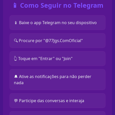
📱 Como Seguir no Telegram
📱 Baixe o app Telegram no seu dispositivo
🔍 Procure por "@77Jgs.ComOficial"
👆 Toque em "Entrar" ou "Join"
🔔 Ative as notificações para não perder
nada
💬 Participe das conversas e interaja