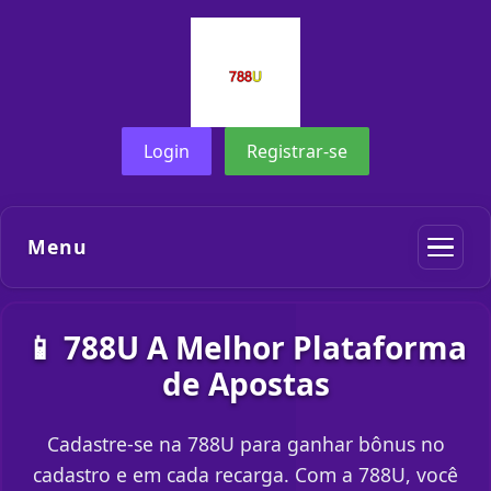
Login
Registrar-se
Menu
📱 788U A Melhor Plataforma
de Apostas
Cadastre-se na 788U para ganhar bônus no
cadastro e em cada recarga. Com a 788U, você