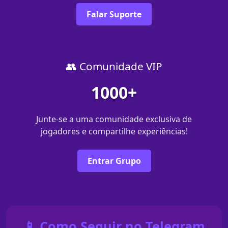
Falar Suporte
👥 Comunidade VIP
1000+
Junte-se a uma comunidade exclusiva de
jogadores e compartilhe experiências!
Entrar Grupo
📱 Como Seguir no Telegram