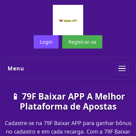
Login
Registrar-se
Menu
📱 79F Baixar APP A Melhor
Plataforma de Apostas
Cadastre-se na 79F Baixar APP para ganhar bônus
no cadastro e em cada recarga. Com a 79F Baixar