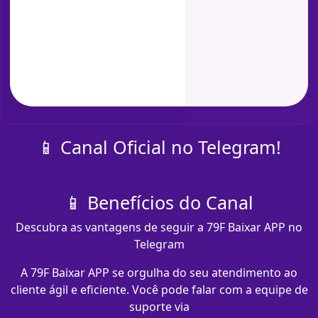
📱 Canal Oficial no Telegram!
📱 Benefícios do Canal
Descubra as vantagens de seguir a 79F Baixar APP no
Telegram
A 79F Baixar APP se orgulha do seu atendimento ao
cliente ágil e eficiente. Você pode falar com a equipe de
suporte via