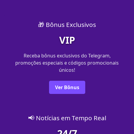
🎁 Bônus Exclusivos
VIP
Receba bônus exclusivos do Telegram,
promoções especiais e códigos promocionais
únicos!
Ver Bônus
📢 Notícias em Tempo Real
24/7