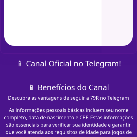
📱 Canal Oficial no Telegram!
📱 Benefícios do Canal
Descubra as vantagens de seguir a 79R no Telegram
As informações pessoais básicas incluem seu nome
completo, data de nascimento e CPF. Estas informações
são essenciais para verificar sua identidade e garantir
que você atenda aos requisitos de idade para jogos de