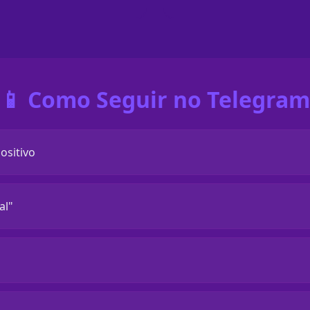
📱 Como Seguir no Telegram
ositivo
al"