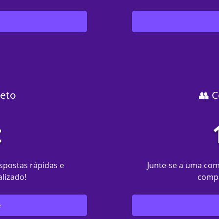
reto
👥 
t
espostas rápidas e
Junte-se a uma com
lizado!
compa
e