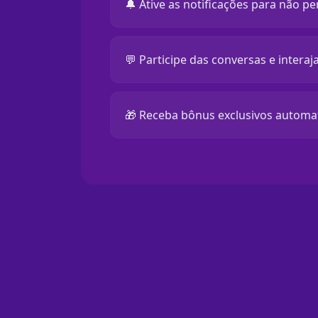
🔔 Ative as notificações para não p
💬 Participe das conversas e interaj
🎁 Receba bônus exclusivos autom