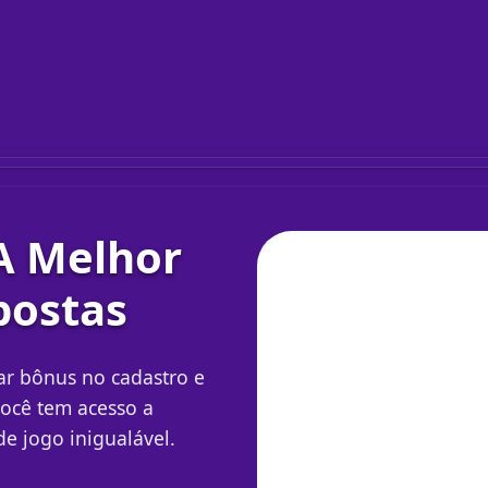
A Melhor
postas
r bônus no cadastro e
ocê tem acesso a
e jogo inigualável.