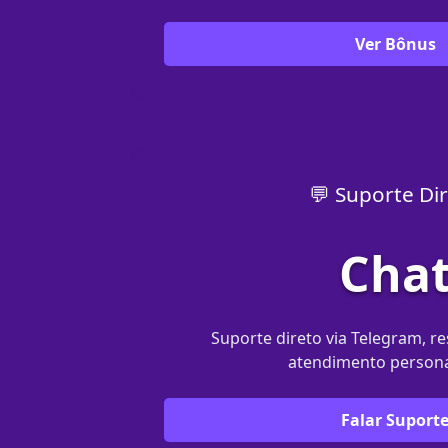
Ver Bônus
💬 Suporte Di
Cha
Suporte direto via Telegram, r
atendimento persona
Falar Suport