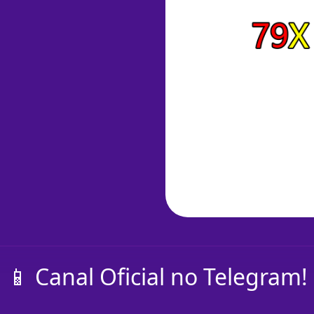
📱 Canal Oficial no Telegram!