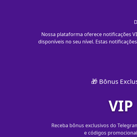
D
Nossa plataforma oferece notificações V
disponíveis no seu nível. Estas notificaç
🎁 Bônus Exclu
VIP
Receba bônus exclusivos do Telegra
e códigos promocionai