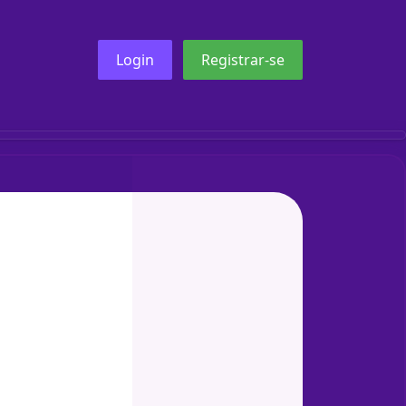
Login
Registrar-se