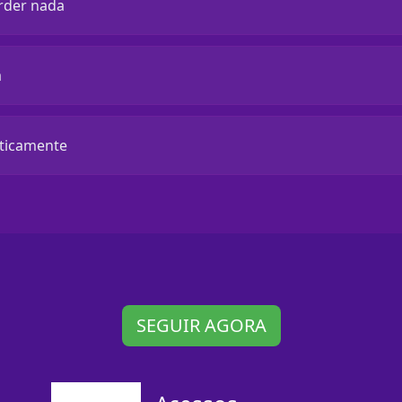
erder nada
a
aticamente
SEGUIR AGORA