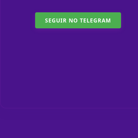
SEGUIR NO TELEGRAM