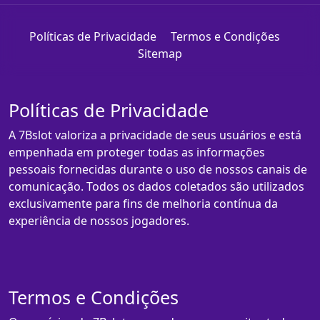
Políticas de Privacidade
Termos e Condições
Sitemap
Políticas de Privacidade
A 7Bslot valoriza a privacidade de seus usuários e está
empenhada em proteger todas as informações
pessoais fornecidas durante o uso de nossos canais de
comunicação. Todos os dados coletados são utilizados
exclusivamente para fins de melhoria contínua da
experiência de nossos jogadores.
Termos e Condições