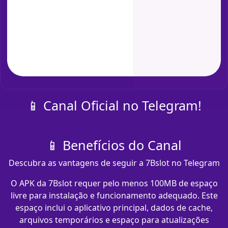
📱 Canal Oficial no Telegram!
📱 Benefícios do Canal
Descubra as vantagens de seguir a 7Bslot no Telegram
O APK da 7Bslot requer pelo menos 100MB de espaço
livre para instalação e funcionamento adequado. Este
espaço inclui o aplicativo principal, dados de cache,
arquivos temporários e espaço para atualizações