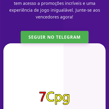
tem acesso a promoções incríveis e uma
experiência de jogo inigualável. Junte-se aos
vencedores agora!
SEGUIR NO TELEGRAM