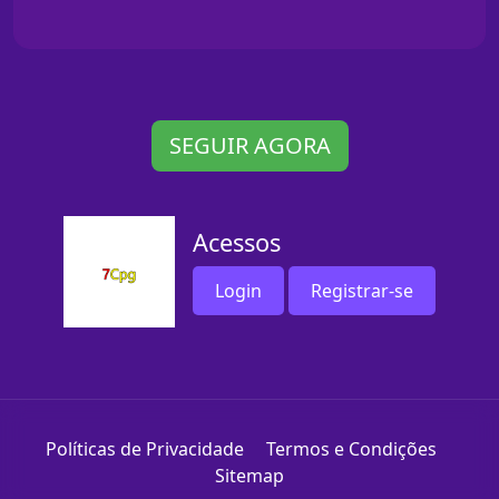
SEGUIR AGORA
Acessos
Login
Registrar-se
Políticas de Privacidade
Termos e Condições
Sitemap