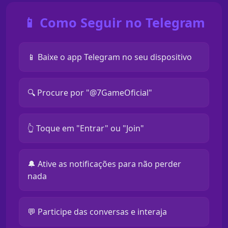
📱 Como Seguir no Telegram
📱 Baixe o app Telegram no seu dispositivo
🔍 Procure por "@7GameOficial"
👆 Toque em "Entrar" ou "Join"
🔔 Ative as notificações para não perder
nada
💬 Participe das conversas e interaja