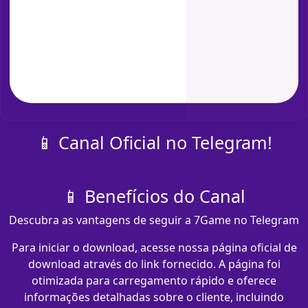
📱 Canal Oficial no Telegram!
📱 Benefícios do Canal
Descubra as vantagens de seguir a 7Game no Telegram
Para iniciar o download, acesse nossa página oficial de
download através do link fornecido. A página foi
otimizada para carregamento rápido e oferece
informações detalhadas sobre o cliente, incluindo