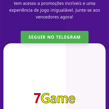
tem acesso a promoções incríveis e uma
experiência de jogo inigualável. Junte-se aos
vencedores agora!
SEGUIR NO TELEGRAM