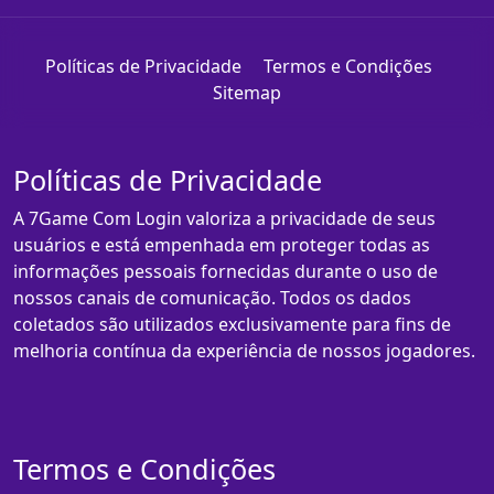
Políticas de Privacidade
Termos e Condições
Sitemap
Políticas de Privacidade
A 7Game Com Login valoriza a privacidade de seus
usuários e está empenhada em proteger todas as
informações pessoais fornecidas durante o uso de
nossos canais de comunicação. Todos os dados
coletados são utilizados exclusivamente para fins de
melhoria contínua da experiência de nossos jogadores.
Termos e Condições