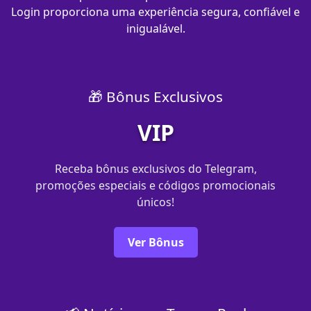
Login proporciona uma experiência segura, confiável e
inigualável.
🎁 Bônus Exclusivos
VIP
Receba bônus exclusivos do Telegram,
promoções especiais e códigos promocionais
únicos!
Ver Bônus