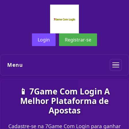
Login
Registrar-se
Menu
📱 7Game Com Login A
Melhor Plataforma de
Apostas
Cadastre-se na 7Game Com Login para ganhar