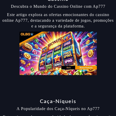
Descubra o Mundo do Cassino Online com Ap777
Este artigo explora as ofertas emocionantes do cassino
online Ap777, destacando a variedade de jogos, promoções
e a segurança da plataforma.
Caça-Níqueis
A Popularidade dos Caça-Níqueis no Ap777