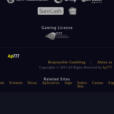
Gaming License
Responsible Gambling
About us
Copyrights © 2025 All Rights Reserved by
Ap777
Related Sites
ade
Eventos
Dicas
Aplicativo
Jogo
Sobre
Casino
Esp
Nós